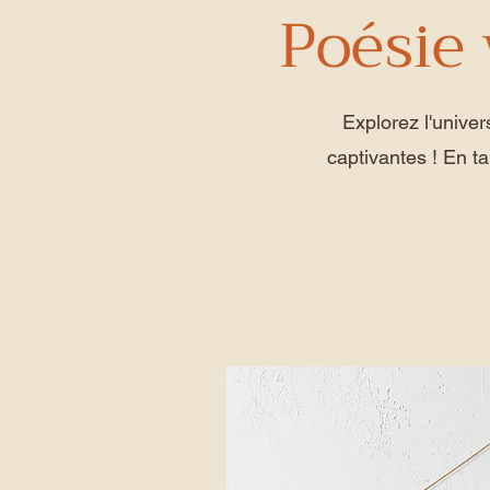
Poésie 
Explorez l'univer
captivantes ! En t