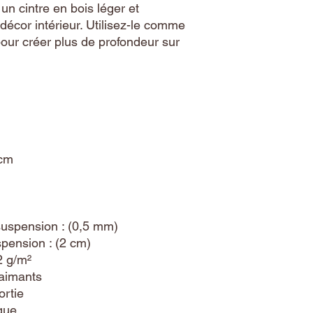
un cintre en bois léger et 
décor intérieur. Utilisez-le comme 
our créer plus de profondeur sur 
 cm
suspension : (0,5 mm)
spension : (2 cm)
2 g/m²
 aimants
ortie
ique